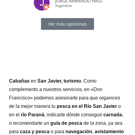
JORGE ARMANDO HASS
Argentina
Ver más opiniones
Turismo en San Javier. El Paraíso
Costero de Santa Fe
Cabañas
en
San Javier, turismo.
Como
complemento a nuestros servicios, en «Don
Francisco» podemos asesorarte para que organices
de la mejor manera tu
pesca en el Río San Javier
o
en el
río Paraná
,
indicarte dónde conseguir
carnada
,
o recomendarte un
guía de pesca
de la zona, ya sea
para
caza y pesca
o para
navegación
,
avistamiento